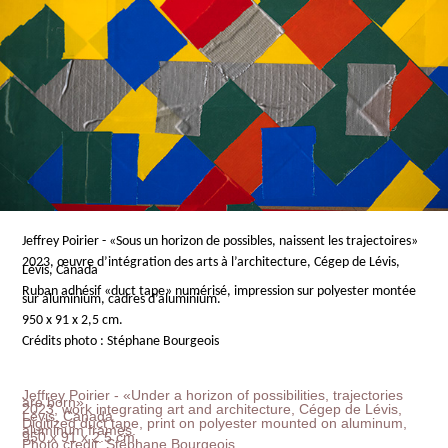
Jeffrey Poirier - «Sous un horizon de possibles, naissent les trajectoires»
2023, œuvre d’intégration des arts à l’architecture, Cégep de Lévis,
Lévis, Canada
Ruban adhésif «duct tape» numérisé, impression sur polyester montée
sur aluminium, cadres d’aluminium.
950 x 91 x 2,5 cm.
Crédits photo : Stéphane Bourgeois
Jeffrey Poirier - «Under a horizon of possibilities, trajectories
are born»
2023, work integrating art and architecture, Cégep de Lévis,
Lévis, Canada
Digitized duct tape, print on polyester mounted on aluminum,
aluminum frames.
950 x 91 x 2.5 cm.
Photo credit: Stéphane Bourgeois