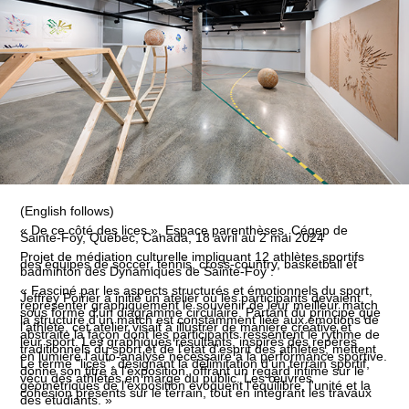
(English follows)
« De ce côté des lices », Espace parenthèses, Cégep de
Sainte-Foy, Québec, Canada, 18 avril au 2 mai 2024
Projet de médiation culturelle impliquant 12 athlètes sportifs
des équipes de soccer, tennis, cross-country, basketball et
badminton des Dynamiques de Sainte-Foy :
« Fasciné par les aspects structurés et émotionnels du sport,
Jeffrey Poirier a initié un atelier où les participants devaient
représenter graphiquement le souvenir de leur meilleur match
sous forme d'un diagramme circulaire. Partant du principe que
la structure d'un match est constamment liée aux émotions de
l'athlète, cet atelier visait à illustrer de manière créative et
abstraite la façon dont les participants ressentent le rythme de
leur sport. Les graphiques résultants, inspirés des repères
traditionnels du sport et de l'état d'esprit des athlètes, mettent
en lumière l'auto-analyse nécessaire à la performance sportive.
Le terme "lices", désignant la délimitation d'un terrain sportif,
donne son titre à l'exposition, offrant un regard intime sur le
vécu des athlètes en marge du public. Les œuvres
géométriques de l'exposition évoquent l'équilibre, l'unité et la
cohésion présents sur le terrain, tout en intégrant les travaux
des étudiants. »