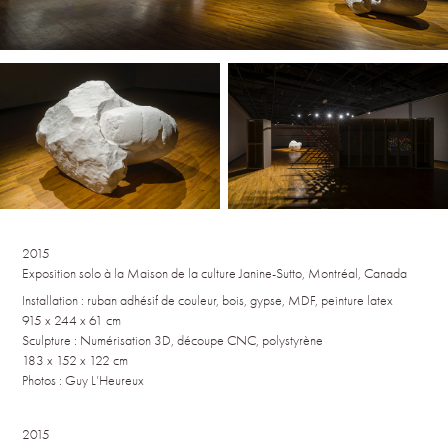
2015
Exposition solo à la Maison de la culture Janine-Sutto, Montréal, Canada
Installation : ruban adhésif de couleur, bois, gypse, MDF, peinture latex
915 x 244 x 61 cm
Sculpture : Numérisation 3D, découpe CNC, polystyrène
183 x 152 x 122 cm
Photos : Guy L’Heureux
2015