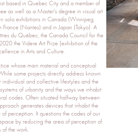
 artist based in Quebec City and a member of
e as well as a Master's degree in visual art
 in solo exhibitions in Canada (Winnipeg,
n France (Nantes) and in Japan (Tokyo). A
 lettres du Québec, the Canada Council for the
20 the Videre Art Prize (exhibition of the
ellence in Arts and Culture.
ractice whose main material and conceptual
. While some projects directly address known
individual and collective lifestyles and the
n systems of urbanity and the ways we inhabit
tural codes. Often situated halfway between
 approach generates devices that inhabit the
 of perception. It questions the codes of our
space by reducing the area of perception of
 of the work.