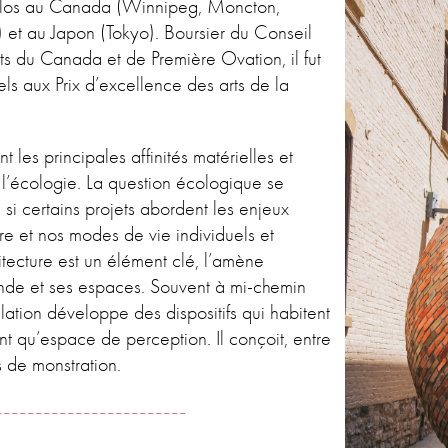
s solos au Canada (Winnipeg, Moncton,
 et au Japon (Tokyo). Boursier du Conseil
ts du Canada et de Première Ovation, il fut
ls aux Prix d’excellence des arts de la
t les principales affinités matérielles et
 l’écologie. La question écologique se
 si certains projets abordent les enjeux
re et nos modes de vie individuels et
chitecture est un élément clé, l’amène
nde et ses espaces.
Souvent à mi-chemin
llation développe des dispositifs qui habitent
ant qu’espace de perception. Il conçoit, entre
fs de monstration.
------------------------