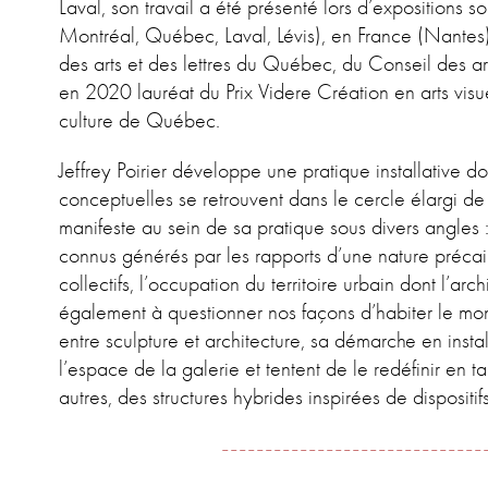
Laval, son travail a été présenté lors d’exposition
Montréal, Québec, Laval, Lévis), en France (Nantes)
des arts et des lettres du Québec, du Conseil des ar
en 2020 lauréat du Prix Videre Création en arts visue
culture de Québec.
Jeffrey Poirier développe une pratique installative don
conceptuelles se retrouvent dans le cercle élargi de
manifeste au sein de sa pratique sous divers angles :
connus générés par les rapports d’une nature précai
collectifs, l’occupation du territoire urbain dont l’ar
également à questionner nos façons d’habiter le mo
entre sculpture et architecture, sa démarche en insta
l’espace de la galerie et tentent de le redéfinir en t
autres, des structures hybrides inspirées de dispositi
------------------------------